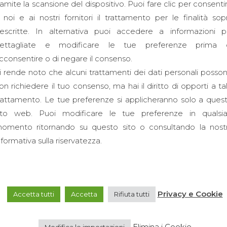
ramite la scansione del dispositivo. Puoi fare clic per consenti
 noi e ai nostri fornitori il trattamento per le finalità sop
escritte. In alternativa puoi accedere a informazioni p
ettagliate e modificare le tue preferenze prima 
cconsentire o di negare il consenso.
i rende noto che alcuni trattamenti dei dati personali posso
on richiedere il tuo consenso, ma hai il diritto di opporti a ta
rattamento. Le tue preferenze si applicheranno solo a ques
ito web. Puoi modificare le tue preferenze in qualsia
omento ritornando su questo sito o consultando la nost
nformativa sulla riservatezza.
Privacy e Cookie
Accetta tutti
Accetta
Rifiuta tutti
Elimina i Cookie