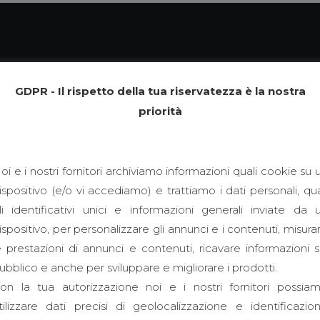
Home
Iden
GDPR - Il rispetto della tua riservatezza è la nostra
priorità
oi e i nostri fornitori archiviamo informazioni quali cookie su 
ispositivo (e/o vi accediamo) e trattiamo i dati personali, qua
li identificativi unici e informazioni generali inviate da 
ispositivo, per personalizzare gli annunci e i contenuti, misura
e prestazioni di annunci e contenuti, ricavare informazioni s
ubblico e anche per sviluppare e migliorare i prodotti.
on la tua autorizzazione noi e i nostri fornitori possia
tilizzare dati precisi di geolocalizzazione e identificazio