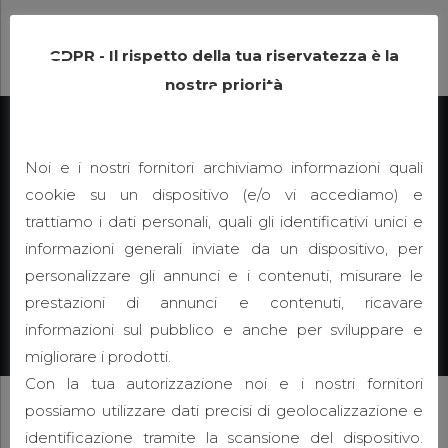
GDPR - Il rispetto della tua riservatezza è la
nostra priorità
Bezzetto Architects
Bezzetto © 2020 - powerd by A23
Noi e i nostri fornitori archiviamo informazioni quali
cookie su un dispositivo (e/o vi accediamo) e
Home
trattiamo i dati personali, quali gli identificativi unici e
Identità
informazioni generali inviate da un dispositivo, per
personalizzare gli annunci e i contenuti, misurare le
Esperienze
prestazioni di annunci e contenuti, ricavare
Contatti
informazioni sul pubblico e anche per sviluppare e
migliorare i prodotti.
Con la tua autorizzazione noi e i nostri fornitori
possiamo utilizzare dati precisi di geolocalizzazione e
identificazione tramite la scansione del dispositivo.