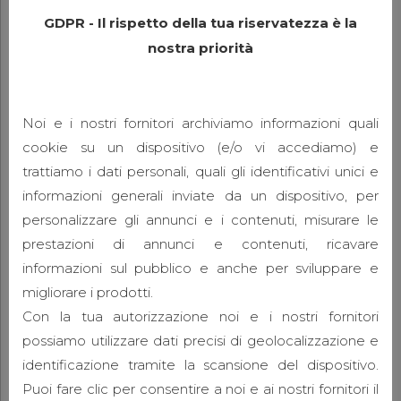
GDPR - Il rispetto della tua riservatezza è la
nostra priorità
Noi e i nostri fornitori archiviamo informazioni quali
cookie su un dispositivo (e/o vi accediamo) e
trattiamo i dati personali, quali gli identificativi unici e
AUDIO
VIDEO
informazioni generali inviate da un dispositivo, per
Warm and humid, a sticky
personalizzare gli annunci e i contenuti, misurare le
day
prestazioni di annunci e contenuti, ricavare
informazioni sul pubblico e anche per sviluppare e
8 Giugno 2015
admin
0
migliorare i prodotti.
Lorem ipsum dolor sit amet, consectetuer
Con la tua autorizzazione noi e i nostri fornitori
adipiscing elit, sed diam nonummy nibh euismod
possiamo utilizzare dati precisi di geolocalizzazione e
tincidunt ut laoreet dolore magna.
identificazione tramite la scansione del dispositivo.
Puoi fare clic per consentire a noi e ai nostri fornitori il