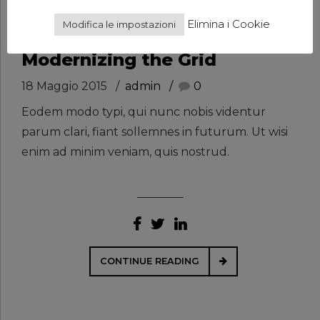
Elimina i Cookie
Modifica le impostazioni
AUDIO
VIDEO
Modernizing the Grid
18 Maggio 2015
admin
0
Eodem modo typi, qui nunc nobis videntur
parum clari, fiant sollemnes in futurum. Ut wisi
enim ad minim veniam, quis nostrud.
CONTINUE READING