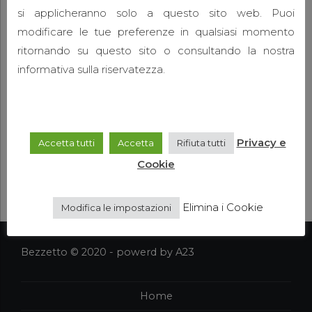
Eodem modo typi, qui nunc nobis videntur
si applicheranno solo a questo sito web. Puoi
parum clari, fiant sollemnes in futurum. Eodem
modificare le tue preferenze in qualsiasi momento
modo typi, qui nunc nobis videntur parum.
ritornando su questo sito o consultando la nostra
informativa sulla riservatezza.
Privacy e
Accetta tutti
Accetta
Rifiuta tutti
CONTINUE READING
Cookie
Elimina i Cookie
Modifica le impostazioni
Bezzetto © 2020 - powerd by A23
Home