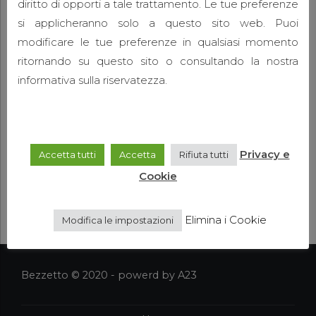
diritto di opporti a tale trattamento. Le tue preferenze
22 Luglio 2015
admin
4
si applicheranno solo a questo sito web. Puoi
Quis tibi ergo istud dabit praeter Pyrrhonem,
modificare le tue preferenze in qualsiasi momento
Aristonem eorumve similes, quos tu non
ritornando su questo sito o consultando la nostra
probas? Quoniam, si dis placet, ab Epicuro.
informativa sulla riservatezza.
Privacy e
Accetta tutti
Accetta
Rifiuta tutti
Cookie
CONTINUE READING
Elimina i Cookie
Modifica le impostazioni
Bezzetto © 2020 - powerd by A23