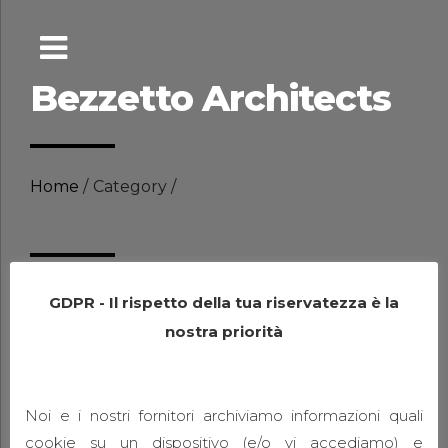
Bezzetto Architects
Home
Category
Gallery Archivi -
GDPR - Il rispetto della tua riservatezza è la
nostra priorità
Bezzetto
Architects
Noi e i nostri fornitori archiviamo informazioni quali
cookie su un dispositivo (e/o vi accediamo) e