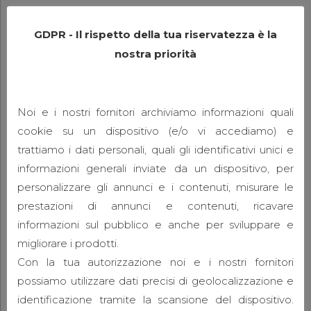
Check out
GDPR - Il rispetto della tua riservatezza è la
nostra priorità
our new
Noi e i nostri fornitori archiviamo informazioni quali
Color
cookie su un dispositivo (e/o vi accediamo) e
trattiamo i dati personali, quali gli identificativi unici e
informazioni generali inviate da un dispositivo, per
Palette!
personalizzare gli annunci e i contenuti, misurare le
prestazioni di annunci e contenuti, ricavare
informazioni sul pubblico e anche per sviluppare e
migliorare i prodotti.
Con la tua autorizzazione noi e i nostri fornitori
http://bit.ly/1Tfgt1z
possiamo utilizzare dati precisi di geolocalizzazione e
identificazione tramite la scansione del dispositivo.