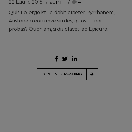
22 Luglio 2015
admin
4
Quis tibi ergo istud dabit praeter Pyrrhonem,
Aristonem eorumve similes, quos tu non
probas? Quoniam, si dis placet, ab Epicuro.
CONTINUE READING