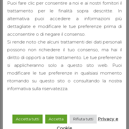
Puoi fare clic per consentire a noi e ai nostri fornitori il
trattamento per le finalità sopra descritte. In
AUDIO
VIDEO
alternativa puoi accedere a informazioni più
Go to Link
dettagliate e modificare le tue preferenze prima di
acconsentire o di negare il consenso.
25 Giugno 2015
admin
0
Si rende noto che alcuni trattamenti dei dati personali
Eodem modo typi, qui nunc nobis videntur
possono non richiedere il tuo consenso, ma hai il
parum clari, fiant sollemnes in futurum. Eodem
diritto di opporti a tale trattamento. Le tue preferenze
modo typi, qui nunc nobis videntur parum.
si applicheranno solo a questo sito web. Puoi
modificare le tue preferenze in qualsiasi momento
ritornando su questo sito o consultando la nostra
informativa sulla riservatezza.
CONTINUE READING
Privacy e
Accetta tutti
Accetta
Rifiuta tutti
Cookie