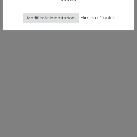
Elimina i Cookie
Modifica le impostazioni
Yeah, well,
you know,
that’s just,
like, your