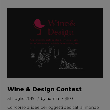
Wine & Design Contest
31 Luglio 2019
by admin
0
Concorso di idee per oggetti dedicati al mondo