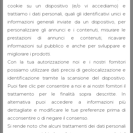
cookie su un dispositivo (e/o vi accediamo) e
trattiamo i dati personali, quali gli identificativi unici e
informazioni generali inviate da un dispositivo, per
personalizzare gli annunci e i contenuti, misurare le
prestazioni di annunci e contenuti, ricavare
informazioni sul pubblico e anche per sviluppare e
Cimitero di Pontelongo
migliorare i prodotti.
Con la tua autorizzazione noi e i nostri fornitori
20 Gennaio 2018
by admin
0
possiamo utilizzare dati precisi di geolocalizzazione e
Progetto d'ampliamento del cimitero di
identificazione tramite la scansione del dispositivo.
Pontelongo (Pd)
Puoi fare clic per consentire a noi e ai nostri fornitori il
trattamento per le finalità sopra descritte. In
alternativa puoi accedere a informazioni più
dettagliate e modificare le tue preferenze prima di
acconsentire o di negare il consenso.
Si rende noto che alcuni trattamenti dei dati personali
CONTINUE READING