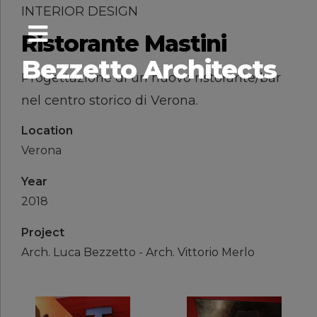
INTERIOR DESIGN
Ristorante Mastini
Bezzetto Architects
Progettazione di un nuovo ristorante/bar
nel centro storico di Verona.
Location
Verona
Year
2018
Project
Arch. Luca Bezzetto - Arch. Vittorio Merlo