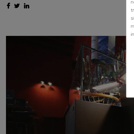
n
t
s
m
i