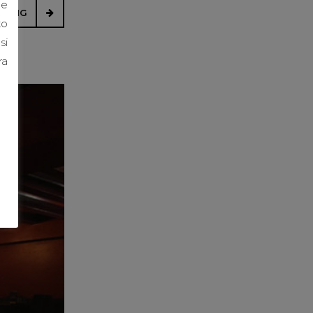
le
ADING
to
si
ra