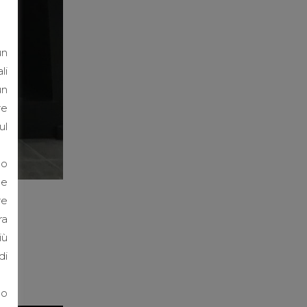
un
li
un
re
ul
mo
ne
re
ra
iù
di
no