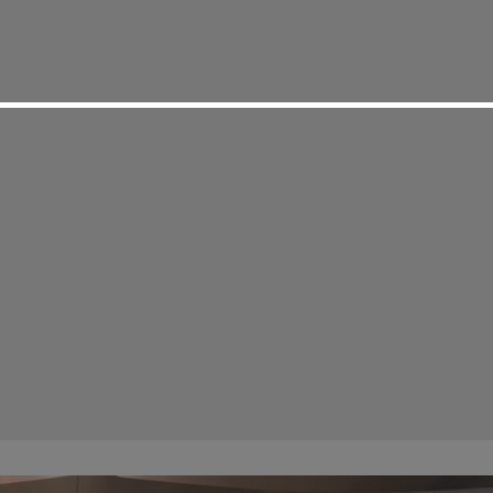
Home
Iden