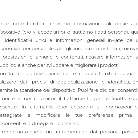
oi e i nostri fornitori archiviamo informazioni quali cookie su 
ispositivo (e/o vi accediamo) e trattiamo i dati personali, qua
li identificativi unici e informazioni generali inviate da 
ispositivo, per personalizzare gli annunci e i contenuti, misura
e prestazioni di annunci e contenuti, ricavare informazioni s
ubblico e anche per sviluppare e migliorare i prodotti.
on la tua autorizzazione noi e i nostri fornitori possia
tilizzare dati precisi di geolocalizzazione e identificazio
ramite la scansione del dispositivo. Puoi fare clic per consenti
 noi e ai nostri fornitori il trattamento per le finalità sop
escritte. In alternativa puoi accedere a informazioni p
ettagliate e modificare le tue preferenze prima 
 vino realizzato dalla ditta Tosato - Casa d'Arredo.
cconsentire o di negare il consenso.
i rende noto che alcuni trattamenti dei dati personali posso